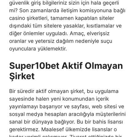
güvenlik giriş bilgileriniz sizin için hala geçerli
mi? Son zamanlarda iletişim komisyonuna bağlı
casino şirketleri, tamamen kapatılan siteler
dışındaki tüm sitelere yasaklar, kısıtlamalar ve
diğer önlemler uyguladı. Amaç, elverişsiz
oranlar ve yetersiz dağılım nedeniyle suçu
oyunculara yüklemektir.
Super10bet Aktif Olmayan
Şirket
Bir süredir aktif olmayan şirket, bu uygulama
sayesinde halen yeni konumundan içerik
yayınlamayı başarıyor ve sayfası, web sitesi ve
sosyal medya hesapları aracılığıyla müşterilerini
sanal bir dünyaya bağlıyor. Bu bir bahis lisansı
gerektirmez. Maalesef ülkemizde lisanslar o
kadar verimli çalışmıyor. Ziyaret ettiğinizde bir