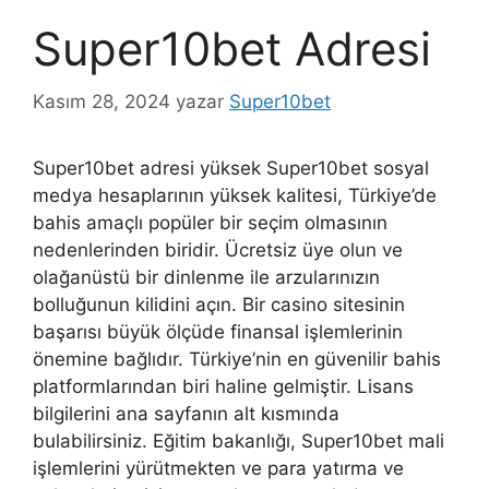
Super10bet Adresi
Kasım 28, 2024
yazar
Super10bet
Super10bet adresi yüksek Super10bet sosyal
medya hesaplarının yüksek kalitesi, Türkiye’de
bahis amaçlı popüler bir seçim olmasının
nedenlerinden biridir. Ücretsiz üye olun ve
olağanüstü bir dinlenme ile arzularınızın
bolluğunun kilidini açın. Bir casino sitesinin
başarısı büyük ölçüde finansal işlemlerinin
önemine bağlıdır. Türkiye’nin en güvenilir bahis
platformlarından biri haline gelmiştir. Lisans
bilgilerini ana sayfanın alt kısmında
bulabilirsiniz. Eğitim bakanlığı, Super10bet mali
işlemlerini yürütmekten ve para yatırma ve