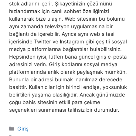
stok adlarını içerir. Şikayetinizin çözümünü
hızlandırmak için canlı sohbet özelliğimizi
kullanarak bize ulaşın. Web sitesinin bu bölümü
aynı zamanda televizyon uygulamasına bir
bağlantı da içerebilir. Ayrıca aynı web sitesi
içerisinde Twitter ve Instagram gibi çeşitli sosyal
medya platformlarına bağlantılar bulabilirsiniz.
Hepsinden iyisi, lütfen bana güncel giriş e-posta
adresinizi verin. Giriş kodlarını sosyal medya
platformlarında anlık olarak paylaşmak mümkün.
Bununla bir adresi bulmak inanılmaz derecede
basittir. Kullanıcılar için birincil endişe, yoksunluk
belirtileri yaşama olasılığıdır. Ancak günümüzde
çoğu bahis sitesinin etkili para çekme
seçenekleri sunmaması talihsiz bir durumdur.
Kategoriler
Giriş