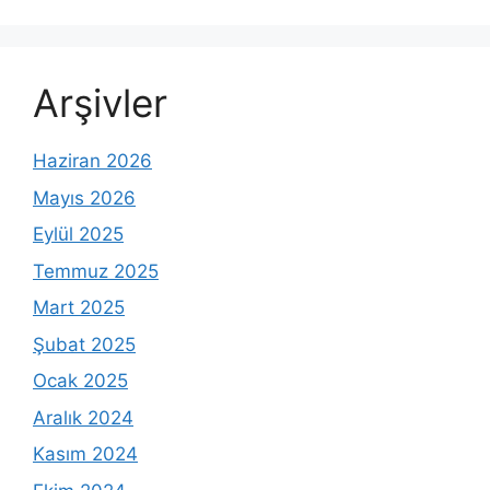
Arşivler
Haziran 2026
Mayıs 2026
Eylül 2025
Temmuz 2025
Mart 2025
Şubat 2025
Ocak 2025
Aralık 2024
Kasım 2024