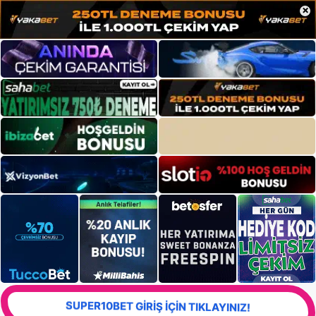
×
SUPER10BET GİRİŞ İÇİN TIKLAYINIZ!