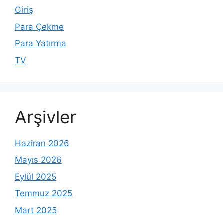
Giriş
Para Çekme
Para Yatırma
TV
Arşivler
Haziran 2026
Mayıs 2026
Eylül 2025
Temmuz 2025
Mart 2025