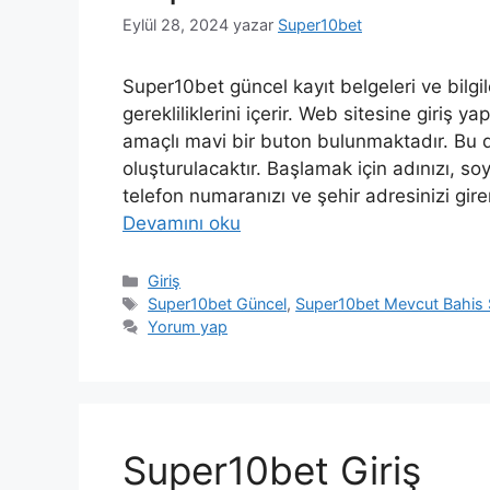
Eylül 28, 2024
yazar
Super10bet
Super10bet güncel kayıt belgeleri ve bilgil
gerekliliklerini içerir. Web sitesine giriş
amaçlı mavi bir buton bulunmaktadır. Bu 
oluşturulacaktır. Başlamak için adınızı, soy
telefon numaranızı ve şehir adresinizi gir
Devamını oku
Kategoriler
Giriş
Etiketler
Super10bet Güncel
,
Super10bet Mevcut Bahis 
Yorum yap
Super10bet Giriş