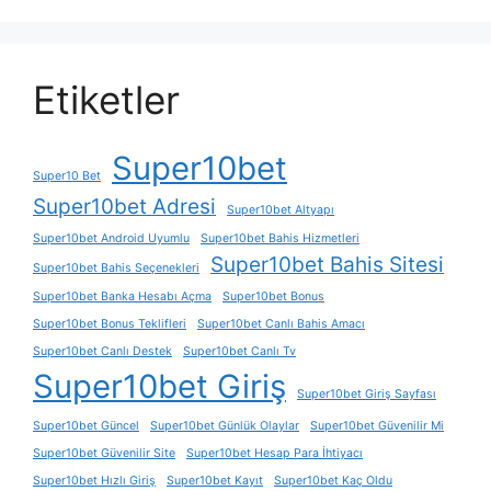
Etiketler
Super10bet
Super10 Bet
Super10bet Adresi
Super10bet Altyapı
Super10bet Android Uyumlu
Super10bet Bahis Hizmetleri
Super10bet Bahis Sitesi
Super10bet Bahis Seçenekleri
Super10bet Banka Hesabı Açma
Super10bet Bonus
Super10bet Bonus Teklifleri
Super10bet Canlı Bahis Amacı
Super10bet Canlı Destek
Super10bet Canlı Tv
Super10bet Giriş
Super10bet Giriş Sayfası
Super10bet Güncel
Super10bet Günlük Olaylar
Super10bet Güvenilir Mi
Super10bet Güvenilir Site
Super10bet Hesap Para İhtiyacı
Super10bet Hızlı Giriş
Super10bet Kayıt
Super10bet Kaç Oldu