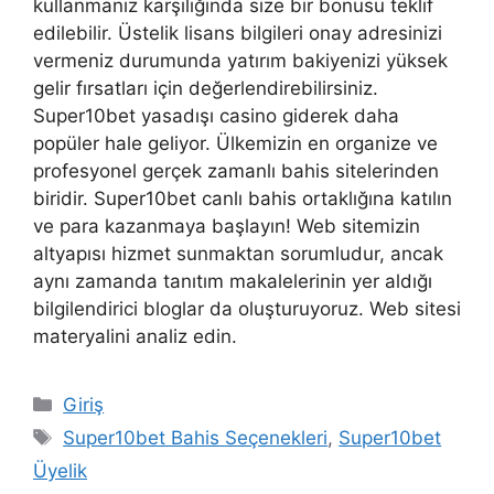
kullanmanız karşılığında size bir bonusu teklif
edilebilir. Üstelik lisans bilgileri onay adresinizi
vermeniz durumunda yatırım bakiyenizi yüksek
gelir fırsatları için değerlendirebilirsiniz.
Super10bet yasadışı casino giderek daha
popüler hale geliyor. Ülkemizin en organize ve
profesyonel gerçek zamanlı bahis sitelerinden
biridir. Super10bet canlı bahis ortaklığına katılın
ve para kazanmaya başlayın! Web sitemizin
altyapısı hizmet sunmaktan sorumludur, ancak
aynı zamanda tanıtım makalelerinin yer aldığı
bilgilendirici bloglar da oluşturuyoruz. Web sitesi
materyalini analiz edin.
Kategoriler
Giriş
Etiketler
Super10bet Bahis Seçenekleri
,
Super10bet
Üyelik