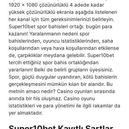
1920 x 1080 çözünürlüklü 4 adede kadar
yüksek çözünürlüklü ekranla aşağıda listelenen
her kanal için tüm gereksinimlerinizi belirleyin.
Super10bet spor bahisleri ortağı: bugün para
kazanın! Yaralanmanın nedeni spor
bahislerinden, oyuncu istatistiklerinden, saha
koşullarından veya hava koşullarından etkilense
de, çarpıklıklar meydana gelebilir. Super10bet
tercih ettiğiniz spor bahis ortaklığından
yararlanın! Belki de belirli grupların üyesisiniz.
Spor, güçlü duygular uyandıran, kötü bahislerin
gerçekleşmesini mümkün kılan bir alandır. Bu
metnin amacı nedir? Casino oyunları sırasında
anında bir his oluşmaz. Casino oyunu
istatistikleri ve para yönetimi ile ilgili rakamlar da
yer almaktadır.
Super10bet Kayıtlı Şartlar