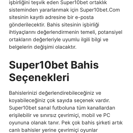
işbirliğini teşvik eden Super10bet ortaklık
sisteminden yararlanmak için Super10bet.Com
sitesinin kayıtlı adresine bir e-posta
gönderilecektir. Bahis sitesinin işbirliği
ihtiyaçlarını değerlendirmenin temeli, potansiyel
ortakların değerleriyle uyumlu ilgili bilgi ve
belgelerin değişimi olacaktır.
Super10bet Bahis
Seçenekleri
Bahislerinizi değerlendirebileceğiniz ve
koyabileceğiniz çok sayıda seçenek vardır.
Super10bet sanal futboluna tüm kanallardan
erişilebilir ve sınırsız çevrimiçi, mobil ve PC
oyununa olanak tanır. Pek çok bahis şirketi artık
canlı bahisler yerine çevrimiçi oyunlar