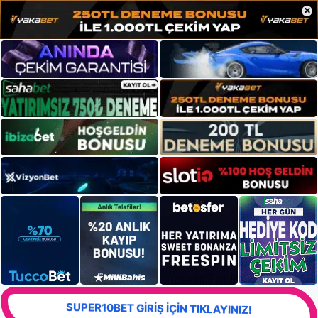
×
SUPER10BET GİRİŞ İÇİN TIKLAYINIZ!