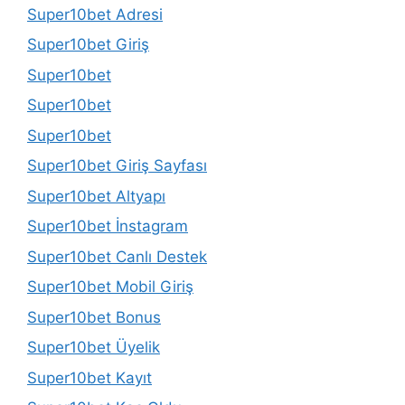
Super10bet Adresi
Super10bet Giriş
Super10bet
Super10bet
Super10bet
Super10bet Giriş Sayfası
Super10bet Altyapı
Super10bet İnstagram
Super10bet Canlı Destek
Super10bet Mobil Giriş
Super10bet Bonus
Super10bet Üyelik
Super10bet Kayıt