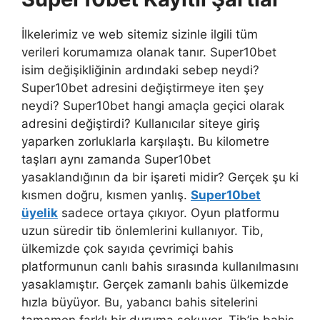
İlkelerimiz ve web sitemiz sizinle ilgili tüm
verileri korumamıza olanak tanır. Super10bet
isim değişikliğinin ardındaki sebep neydi?
Super10bet adresini değiştirmeye iten şey
neydi? Super10bet hangi amaçla geçici olarak
adresini değiştirdi? Kullanıcılar siteye giriş
yaparken zorluklarla karşılaştı. Bu kilometre
taşları aynı zamanda Super10bet
yasaklandığının da bir işareti midir? Gerçek şu ki
kısmen doğru, kısmen yanlış.
Super10bet
üyelik
sadece ortaya çıkıyor. Oyun platformu
uzun süredir tib önlemlerini kullanıyor. Tib,
ülkemizde çok sayıda çevrimiçi bahis
platformunun canlı bahis sırasında kullanılmasını
yasaklamıştır. Gerçek zamanlı bahis ülkemizde
hızla büyüyor. Bu, yabancı bahis sitelerini