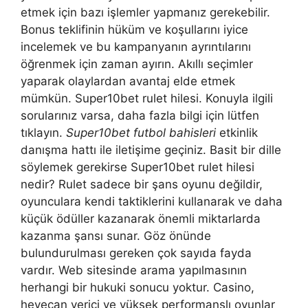
etmek için bazı işlemler yapmanız gerekebilir.
Bonus teklifinin hüküm ve koşullarını iyice
incelemek ve bu kampanyanın ayrıntılarını
öğrenmek için zaman ayırın. Akıllı seçimler
yaparak olaylardan avantaj elde etmek
mümkün. Super10bet rulet hilesi. Konuyla ilgili
sorularınız varsa, daha fazla bilgi için lütfen
tıklayın.
Super10bet futbol bahisleri
etkinlik
danışma hattı ile iletişime geçiniz. Basit bir dille
söylemek gerekirse Super10bet rulet hilesi
nedir? Rulet sadece bir şans oyunu değildir,
oyunculara kendi taktiklerini kullanarak ve daha
küçük ödüller kazanarak önemli miktarlarda
kazanma şansı sunar. Göz önünde
bulundurulması gereken çok sayıda fayda
vardır. Web sitesinde arama yapılmasının
herhangi bir hukuki sonucu yoktur. Casino,
heyecan verici ve yüksek performanslı oyunlar