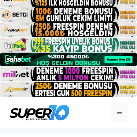
İçeriğe
atla
Menü