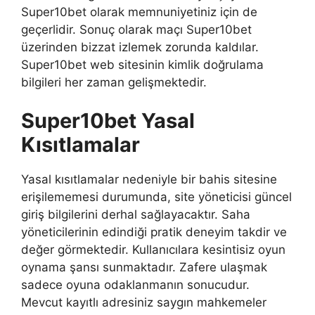
Super10bet olarak memnuniyetiniz için de
geçerlidir. Sonuç olarak maçı Super10bet
üzerinden bizzat izlemek zorunda kaldılar.
Super10bet web sitesinin kimlik doğrulama
bilgileri her zaman gelişmektedir.
Super10bet Yasal
Kısıtlamalar
Yasal kısıtlamalar nedeniyle bir bahis sitesine
erişilememesi durumunda, site yöneticisi güncel
giriş bilgilerini derhal sağlayacaktır. Saha
yöneticilerinin edindiği pratik deneyim takdir ve
değer görmektedir. Kullanıcılara kesintisiz oyun
oynama şansı sunmaktadır. Zafere ulaşmak
sadece oyuna odaklanmanın sonucudur.
Mevcut kayıtlı adresiniz saygın mahkemeler