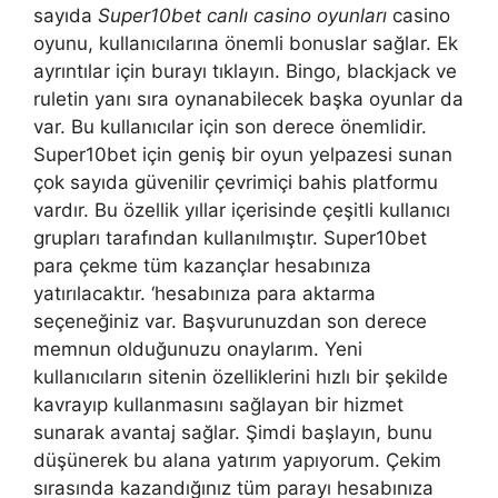
sayıda
Super10bet canlı casino oyunları
casino
oyunu, kullanıcılarına önemli bonuslar sağlar. Ek
ayrıntılar için burayı tıklayın. Bingo, blackjack ve
ruletin yanı sıra oynanabilecek başka oyunlar da
var. Bu kullanıcılar için son derece önemlidir.
Super10bet için geniş bir oyun yelpazesi sunan
çok sayıda güvenilir çevrimiçi bahis platformu
vardır. Bu özellik yıllar içerisinde çeşitli kullanıcı
grupları tarafından kullanılmıştır. Super10bet
para çekme tüm kazançlar hesabınıza
yatırılacaktır. ‘hesabınıza para aktarma
seçeneğiniz var. Başvurunuzdan son derece
memnun olduğunuzu onaylarım. Yeni
kullanıcıların sitenin özelliklerini hızlı bir şekilde
kavrayıp kullanmasını sağlayan bir hizmet
sunarak avantaj sağlar. Şimdi başlayın, bunu
düşünerek bu alana yatırım yapıyorum. Çekim
sırasında kazandığınız tüm parayı hesabınıza