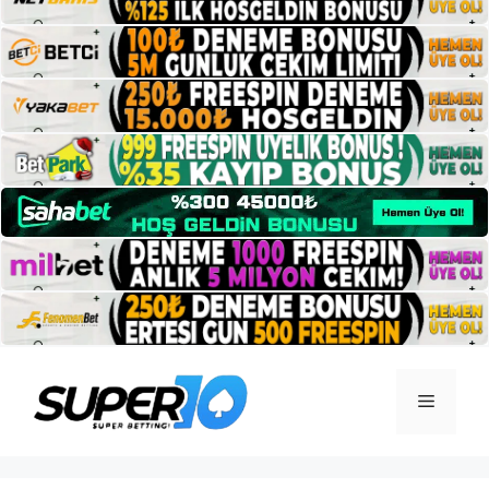
İçeriğe
atla
Menü