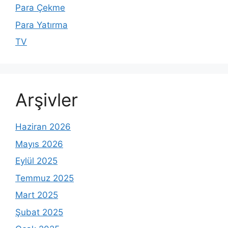
Para Çekme
Para Yatırma
TV
Arşivler
Haziran 2026
Mayıs 2026
Eylül 2025
Temmuz 2025
Mart 2025
Şubat 2025