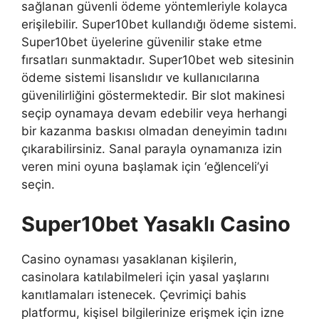
sağlanan güvenli ödeme yöntemleriyle kolayca
erişilebilir. Super10bet kullandığı ödeme sistemi.
Super10bet üyelerine güvenilir stake etme
fırsatları sunmaktadır. Super10bet web sitesinin
ödeme sistemi lisanslıdır ve kullanıcılarına
güvenilirliğini göstermektedir. Bir slot makinesi
seçip oynamaya devam edebilir veya herhangi
bir kazanma baskısı olmadan deneyimin tadını
çıkarabilirsiniz. Sanal parayla oynamanıza izin
veren mini oyuna başlamak için ‘eğlenceli’yi
seçin.
Super10bet Yasaklı Casino
Casino oynaması yasaklanan kişilerin,
casinolara katılabilmeleri için yasal yaşlarını
kanıtlamaları istenecek. Çevrimiçi bahis
platformu, kişisel bilgilerinize erişmek için izne