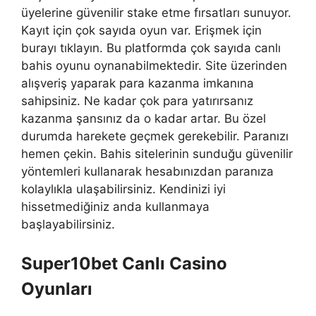
üyelerine güvenilir stake etme fırsatları sunuyor.
Kayıt için çok sayıda oyun var. Erişmek için
burayı tıklayın. Bu platformda çok sayıda canlı
bahis oyunu oynanabilmektedir. Site üzerinden
alışveriş yaparak para kazanma imkanına
sahipsiniz. Ne kadar çok para yatırırsanız
kazanma şansınız da o kadar artar. Bu özel
durumda harekete geçmek gerekebilir. Paranızı
hemen çekin. Bahis sitelerinin sunduğu güvenilir
yöntemleri kullanarak hesabınızdan paranıza
kolaylıkla ulaşabilirsiniz. Kendinizi iyi
hissetmediğiniz anda kullanmaya
başlayabilirsiniz.
Super10bet Canlı Casino
Oyunları