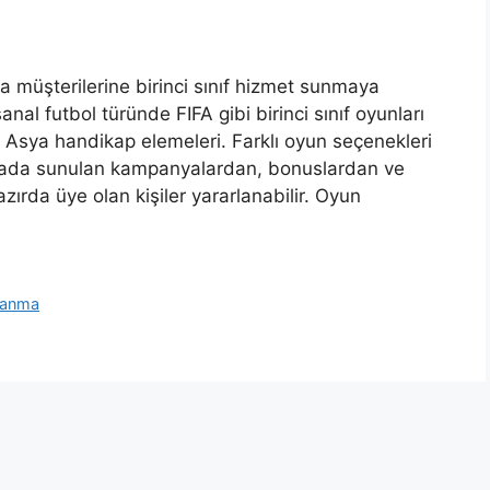
a müşterilerine birinci sınıf hizmet sunmaya
nal futbol türünde FIFA gibi birinci sınıf oyunları
, Asya handikap elemeleri. Farklı oyun seçenekleri
. Burada sunulan kampanyalardan, bonuslardan ve
ırda üye olan kişiler yararlanabilir. Oyun
zanma