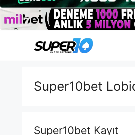
İçeriğe
atla
Super10bet Lob
Super10bet Kayıt